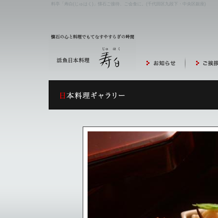
料亭「寿白(じゅはく)」懐石ご接待、ご会食に。(千代田区九段下・中央区銀座)