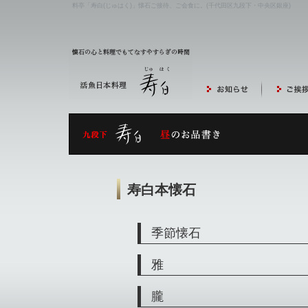
料亭「寿白(じゅはく)」懐石ご接待、ご会食に。(千代田区九段下・中央区銀座)
寿白本懐石
季節懐石
雅
朧