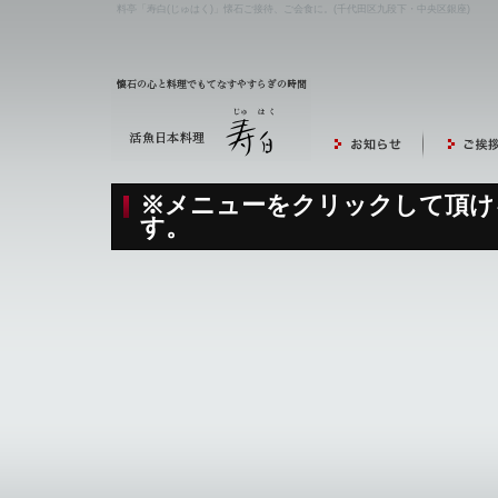
料亭「寿白(じゅはく)」懐石ご接待、ご会食に。(千代田区九段下・中央区銀座)
※メニューをクリックして頂け
す。